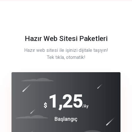
Hazır Web Sitesi Paketleri
Hazır web sitesi ile işinizi dijitale taşıyın!
Tek tıkla, otomatik!
Free
1,25
$
/Ay
Basic
Başlangıç