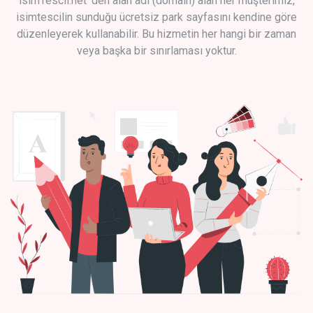
isimTescil.net 'den alan adı (domain) alan her müşterimiz,
isimtescilin sunduğu ücretsiz park sayfasını kendine göre
düzenleyerek kullanabilir. Bu hizmetin her hangi bir zaman
veya başka bir sınırlaması yoktur.