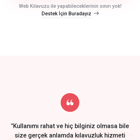
crm auto cync
Web Kılavuzu ile yapabileceklerinin sınırı yok!
Destek İçin Buradayız
click to call back
track energy costs
predictive dialing
Get Started
Start by trying our service for 30 days free trial no credit card
required.
"Kullanımı rahat ve hiç bilginiz olmasa bile
size gerçek anlamda kılavuzluk hizmeti