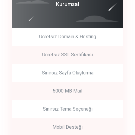
Coroprate
Kurumsal
predictive dialing
Ücretsiz Domain & Hosting
Get Started
Ücretsiz SSL Sertifikası
Start by trying our service for 30 days free trial no credit card
required.
Sınırsız Sayfa Oluşturma
5000 MB Mail
Sınırsız Tema Seçeneği
Mobil Desteği