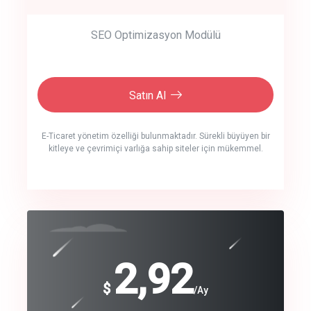
SEO Optimizasyon Modülü
Satın Al
E-Ticaret yönetim özelliği bulunmaktadır. Sürekli büyüyen bir
kitleye ve çevrimiçi varlığa sahip siteler için mükemmel.
crm auto cync
click to call back
240
2,92
$
$
/year
/Ay
track energy costs